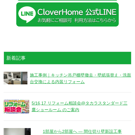
新着記事
施工事例｜キッチン吊戸棚壁撤去・壁紙張替え・洗面
台交換による内装リフォーム
5/16,17 リフォーム相談会@タカラスタンダード三
鷹ショールーム のご案内
1部屋から2部屋へ ― 間仕切り壁新設工事