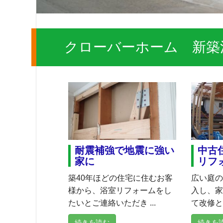
クローバーホーム 新築
耐震補強で地震に強い
中古
家に
リフ
築40年ほどの住宅に住むお客
広い庭
様から、浴室リフォームをし
入し、
たいとご連絡いただき ...
て改修と
続きを読む
続きを