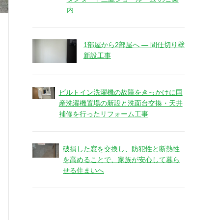
内
1部屋から2部屋へ ― 間仕切り壁
新設工事
ビルトイン洗濯機の故障をきっかけに国
産洗濯機置場の新設と洗面台交換・天井
補修を行ったリフォーム工事
破損した窓を交換し、防犯性と断熱性
を高めることで、家族が安心して暮ら
せる住まいへ