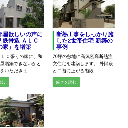
部屋欲しいの声に
断熱工事をしっかり施
「鉄骨造 ＡＬＣ
した2世帯住宅 新築の
の家」を増築
事例
ＡＬＣ張りの家に、和
70坪の敷地に高気密高断熱注
部屋増築できないかと
文住宅を建築します。 外階段
いただきま ...
と二階に上がる階段 ...
読む
続きを読む