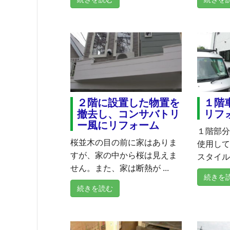
２階に設置した物置を
１階
撤去し、コンサバトリ
リフ
ー風にリフォーム
１階部
桜並木の目の前に家はありま
使用し
すが、家の中から桜は見えま
スタイル
せん。また、家は断熱が ...
続きを
続きを読む