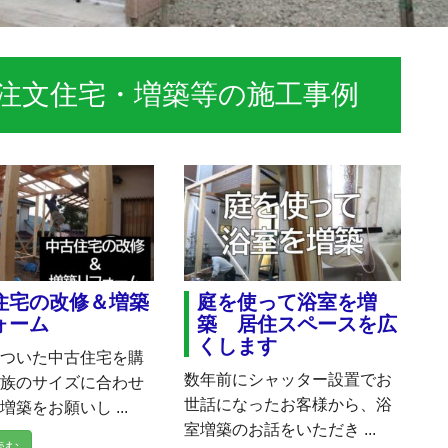
注文住宅・増築等の施工事例
住宅の改修＆増築
庭を使って浴室を増
ォーム
築 居住スペースを広
くします
のついた中古住宅を購
数年前にシャッター設置でお
家族のサイズに合わせ
世話になったお客様から、浴
増築をお願いし ...
室増築のお話をいただき ...
読む