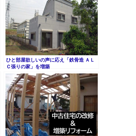
ト
ひと部屋欲しいの声に応え「鉄骨造 ＡＬ
Ｃ張りの家」を増築