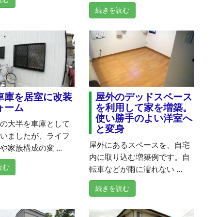
続きを読む
車庫を居室に改装
屋外のデッドスペース
ォーム
を利用して家を増築。
使い勝手のよい洋室へ
分の大半を車庫として
と変身
ていましたが、ライフ
屋外にあるスペースを、自宅
や家族構成の変 ...
内に取り込む増築例です。自
読む
転車などが雨に濡れない ...
続きを読む