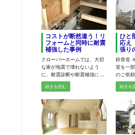
コストが断然違う！リ
ひと
フォームと同時に耐震
応え
補強した事例
張り
クローバーホームでは、大切
鉄骨造 
な家が地震で壊れないよう
室を一
に、耐震診断や耐震補強に ...
のご依頼を
続きを読む
続きを