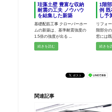
珪藻土壁 豊富な収納
1階
耐震の工夫 ノウハウ
例 
を結集した新築
し予
基礎配筋工事 クローバーホー
リフォー
ムの新築は、基準耐震強度の
階部分の
1.5倍の強度が出る ...
窓には既存
続きを読む
続きを
関連記事