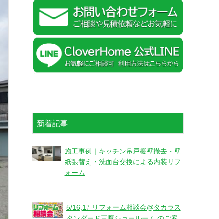
新着記事
施工事例｜キッチン吊戸棚壁撤去・壁
紙張替え・洗面台交換による内装リフ
ォーム
5/16,17 リフォーム相談会@タカラス
タンダード三鷹ショールーム のご案