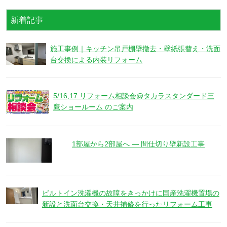
新着記事
施工事例｜キッチン吊戸棚壁撤去・壁紙張替え・洗面
台交換による内装リフォーム
5/16,17 リフォーム相談会@タカラスタンダード三
鷹ショールーム のご案内
1部屋から2部屋へ ― 間仕切り壁新設工事
ビルトイン洗濯機の故障をきっかけに国産洗濯機置場の
新設と洗面台交換・天井補修を行ったリフォーム工事