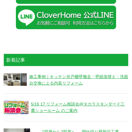
新着記事
施工事例｜キッチン吊戸棚壁撤去・壁紙張替え・洗面
台交換による内装リフォーム
5/16,17 リフォーム相談会@タカラスタンダード三
鷹ショールーム のご案内
1部屋から2部屋へ ― 間仕切り壁新設工事