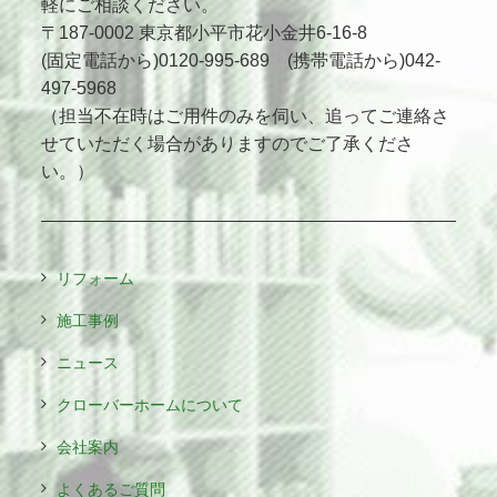
軽にご相談ください。
〒187-0002 東京都小平市花小金井6-16-8
(固定電話から)0120-995-689 (携帯電話から)042-
497-5968
（担当不在時はご用件のみを伺い、追ってご連絡さ
せていただく場合がありますのでご了承くださ
い。）
リフォーム
施工事例
ニュース
クローバーホームについて
会社案内
よくあるご質問