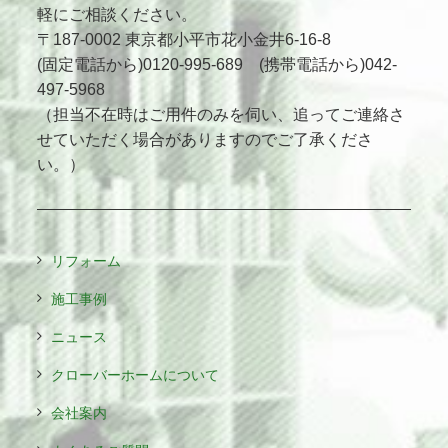
軽にご相談ください。
〒187-0002 東京都小平市花小金井6-16-8
(固定電話から)0120-995-689 (携帯電話から)042-
497-5968
（担当不在時はご用件のみを伺い、追ってご連絡さ
せていただく場合がありますのでご了承くださ
い。）
リフォーム
施工事例
ニュース
クローバーホームについて
会社案内