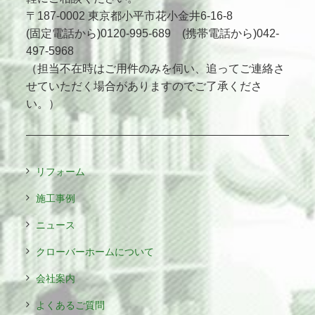
〒187-0002 東京都小平市花小金井6-16-8
(固定電話から)0120-995-689 (携帯電話から)042-
497-5968
（担当不在時はご用件のみを伺い、追ってご連絡さ
せていただく場合がありますのでご了承くださ
い。）
リフォーム
施工事例
ニュース
クローバーホームについて
会社案内
よくあるご質問