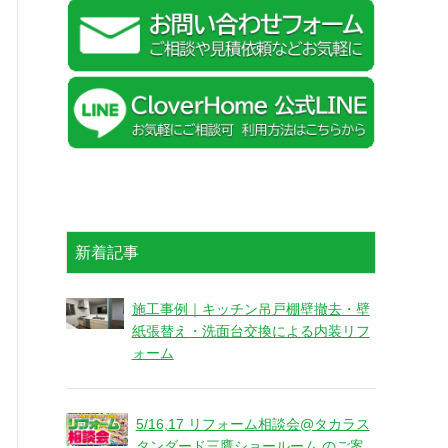
新着記事
施工事例｜キッチン吊戸棚壁撤去・壁
紙張替え・洗面台交換による内装リフ
ォーム
5/16,17 リフォーム相談会@タカラス
タンダード三鷹ショールーム のご案