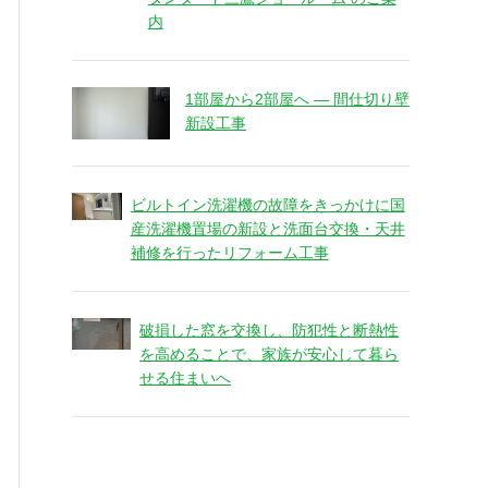
内
1部屋から2部屋へ ― 間仕切り壁
新設工事
ビルトイン洗濯機の故障をきっかけに国
産洗濯機置場の新設と洗面台交換・天井
補修を行ったリフォーム工事
破損した窓を交換し、防犯性と断熱性
を高めることで、家族が安心して暮ら
せる住まいへ