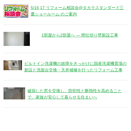
5/16,17 リフォーム相談会@タカラスタンダード三
鷹ショールーム のご案内
1部屋から2部屋へ ― 間仕切り壁新設工事
ビルトイン洗濯機の故障をきっかけに国産洗濯機置場の
新設と洗面台交換・天井補修を行ったリフォーム工事
破損した窓を交換し、防犯性と断熱性を高めること
で、家族が安心して暮らせる住まいへ