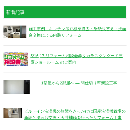
新着記事
施工事例｜キッチン吊戸棚壁撤去・壁紙張替え・洗面
台交換による内装リフォーム
5/16,17 リフォーム相談会@タカラスタンダード三
鷹ショールーム のご案内
1部屋から2部屋へ ― 間仕切り壁新設工事
ビルトイン洗濯機の故障をきっかけに国産洗濯機置場の
新設と洗面台交換・天井補修を行ったリフォーム工事