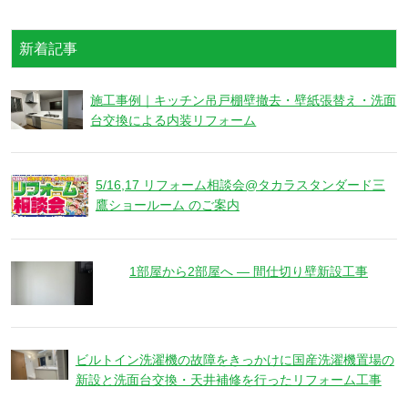
新着記事
施工事例｜キッチン吊戸棚壁撤去・壁紙張替え・洗面
台交換による内装リフォーム
5/16,17 リフォーム相談会@タカラスタンダード三
鷹ショールーム のご案内
1部屋から2部屋へ ― 間仕切り壁新設工事
ビルトイン洗濯機の故障をきっかけに国産洗濯機置場の
新設と洗面台交換・天井補修を行ったリフォーム工事