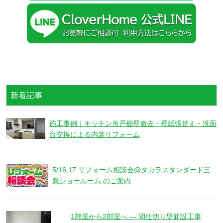
新着記事
施工事例｜キッチン吊戸棚壁撤去・壁紙張替え・洗面
台交換による内装リフォーム
5/16,17 リフォーム相談会@タカラスタンダード三
鷹ショールーム のご案内
1部屋から2部屋へ ― 間仕切り壁新設工事