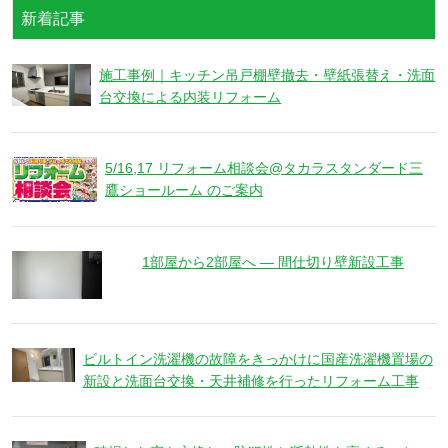
新着記事
施工事例｜キッチン吊戸棚壁撤去・壁紙張替え・洗面
台交換による内装リフォーム
5/16,17 リフォーム相談会@タカラスタンダード三
鷹ショールーム のご案内
1部屋から2部屋へ ― 間仕切り壁新設工事
ビルトイン洗濯機の故障をきっかけに国産洗濯機置場の
新設と洗面台交換・天井補修を行ったリフォーム工事