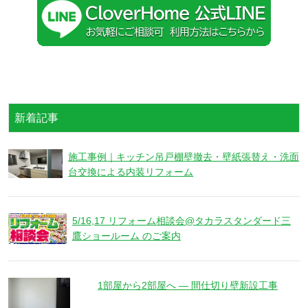
新着記事
施工事例｜キッチン吊戸棚壁撤去・壁紙張替え・洗面
台交換による内装リフォーム
5/16,17 リフォーム相談会@タカラスタンダード三
鷹ショールーム のご案内
1部屋から2部屋へ ― 間仕切り壁新設工事