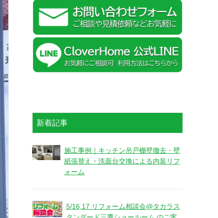
新着記事
施工事例｜キッチン吊戸棚壁撤去・壁
紙張替え・洗面台交換による内装リフ
ォーム
5/16,17 リフォーム相談会@タカラス
タンダード三鷹ショールーム のご案