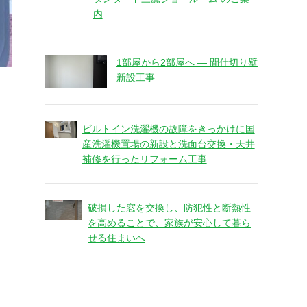
内
1部屋から2部屋へ ― 間仕切り壁
新設工事
ビルトイン洗濯機の故障をきっかけに国
産洗濯機置場の新設と洗面台交換・天井
補修を行ったリフォーム工事
破損した窓を交換し、防犯性と断熱性
を高めることで、家族が安心して暮ら
せる住まいへ