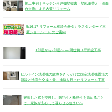
施工事例｜キッチン吊戸棚壁撤去・壁紙張替え・洗面
台交換による内装リフォーム
5/16,17 リフォーム相談会@タカラスタンダード三
鷹ショールーム のご案内
1部屋から2部屋へ ― 間仕切り壁新設工事
ビルトイン洗濯機の故障をきっかけに国産洗濯機置場の
新設と洗面台交換・天井補修を行ったリフォーム工事
破損した窓を交換し、防犯性と断熱性を高めること
で、家族が安心して暮らせる住まいへ