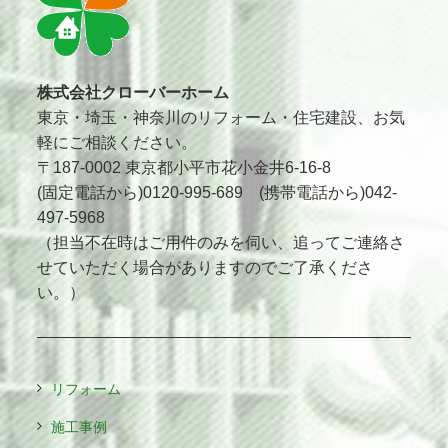
株式会社クローバーホーム
東京・埼玉・神奈川のリフォーム・住宅建設、お気
軽にご相談ください。
〒187-0002 東京都小平市花小金井6-16-8
(固定電話から)0120-995-689 (携帯電話から)042-
497-5968
（担当不在時はご用件のみを伺い、追ってご連絡さ
せていただく場合がありますのでご了承くださ
い。）
リフォーム
施工事例