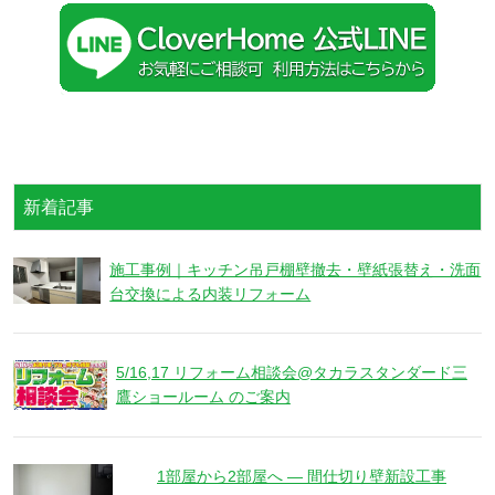
新着記事
施工事例｜キッチン吊戸棚壁撤去・壁紙張替え・洗面
台交換による内装リフォーム
5/16,17 リフォーム相談会@タカラスタンダード三
鷹ショールーム のご案内
1部屋から2部屋へ ― 間仕切り壁新設工事