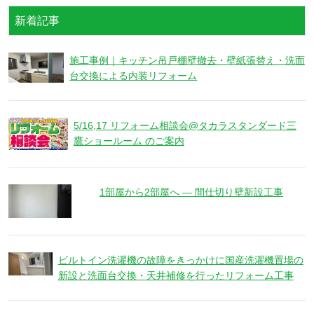
新着記事
施工事例｜キッチン吊戸棚壁撤去・壁紙張替え・洗面
台交換による内装リフォーム
5/16,17 リフォーム相談会@タカラスタンダード三
鷹ショールーム のご案内
1部屋から2部屋へ ― 間仕切り壁新設工事
ビルトイン洗濯機の故障をきっかけに国産洗濯機置場の
新設と洗面台交換・天井補修を行ったリフォーム工事