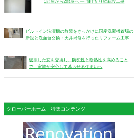
1部屋から2部屋へ ― 間仕切り壁新設工事
ビルトイン洗濯機の故障をきっかけに国産洗濯機置場の
新設と洗面台交換・天井補修を行ったリフォーム工事
破損した窓を交換し、防犯性と断熱性を高めること
で、家族が安心して暮らせる住まいへ
クローバーホーム 特集コンテンツ