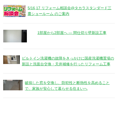
5/16,17 リフォーム相談会@タカラスタンダード三
鷹ショールーム のご案内
1部屋から2部屋へ ― 間仕切り壁新設工事
ビルトイン洗濯機の故障をきっかけに国産洗濯機置場の
新設と洗面台交換・天井補修を行ったリフォーム工事
破損した窓を交換し、防犯性と断熱性を高めること
で、家族が安心して暮らせる住まいへ