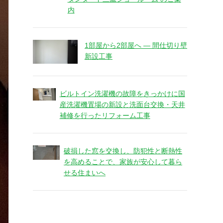
内
1部屋から2部屋へ ― 間仕切り壁
新設工事
ビルトイン洗濯機の故障をきっかけに国
産洗濯機置場の新設と洗面台交換・天井
補修を行ったリフォーム工事
破損した窓を交換し、防犯性と断熱性
を高めることで、家族が安心して暮ら
せる住まいへ