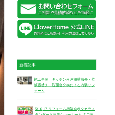
新着記事
施工事例｜キッチン吊戸棚壁撤去・壁
紙張替え・洗面台交換による内装リフ
ォーム
5/16,17 リフォーム相談会@タカラス
タンダード三鷹ショールーム のご案