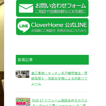
新着記事
施工事例｜キッチン吊戸棚壁撤去・壁
紙張替え・洗面台交換による内装リフ
ォーム
5/16,17 リフォーム相談会@タカラス
タンダード三鷹ショールーム のご案