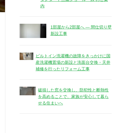
内
1部屋から2部屋へ ― 間仕切り壁
新設工事
ビルトイン洗濯機の故障をきっかけに国
産洗濯機置場の新設と洗面台交換・天井
補修を行ったリフォーム工事
破損した窓を交換し、防犯性と断熱性
を高めることで、家族が安心して暮ら
せる住まいへ