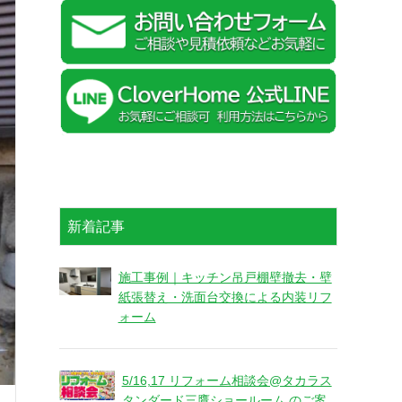
新着記事
施工事例｜キッチン吊戸棚壁撤去・壁
紙張替え・洗面台交換による内装リフ
ォーム
5/16,17 リフォーム相談会@タカラス
タンダード三鷹ショールーム のご案