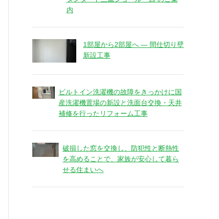
内
1部屋から2部屋へ ― 間仕切り壁
新設工事
ビルトイン洗濯機の故障をきっかけに国
産洗濯機置場の新設と洗面台交換・天井
補修を行ったリフォーム工事
破損した窓を交換し、防犯性と断熱性
を高めることで、家族が安心して暮ら
せる住まいへ